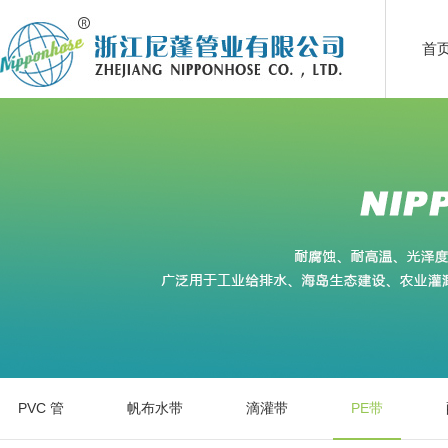
首
PVC 管
帆布水带
滴灌带
PE带