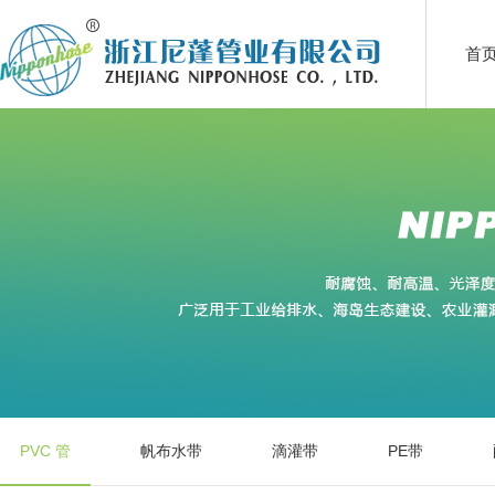
首
PVC 管
帆布水带
滴灌带
PE带